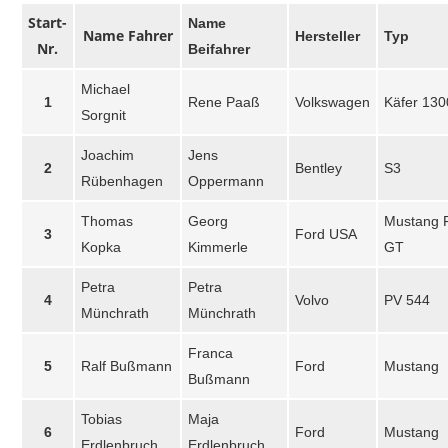
Start-
Name
Name Fahrer
Hersteller
Typ
Nr.
Beifahrer
Michael
1
Rene Paaß
Volkswagen
Käfer 130
Sorgnit
Joachim
Jens
2
Bentley
S3
Rübenhagen
Oppermann
Thomas
Georg
Mustang 
3
Ford USA
Kopka
Kimmerle
GT
Petra
Petra
4
Volvo
PV 544
Münchrath
Münchrath
Franca
5
Ralf Bußmann
Ford
Mustang
Bußmann
Tobias
Maja
6
Ford
Mustang
Erdlenbruch
Erdlenbruch