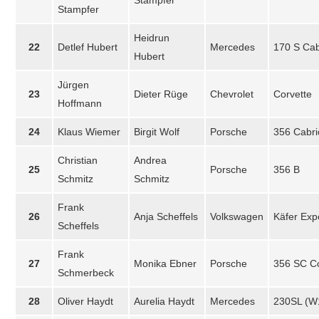
Stampfer
Stampfer
Heidrun
22
Detlef Hubert
Mercedes
170 S Cab
Hubert
Jürgen
23
Dieter Rüge
Chevrolet
Corvette
Hoffmann
24
Klaus Wiemer
Birgit Wolf
Porsche
356 Cabri
Christian
Andrea
25
Porsche
356 B
Schmitz
Schmitz
Frank
26
Anja Scheffels
Volkswagen
Käfer Exp
Scheffels
Frank
27
Monika Ebner
Porsche
356 SC C
Schmerbeck
28
Oliver Haydt
Aurelia Haydt
Mercedes
230SL (W