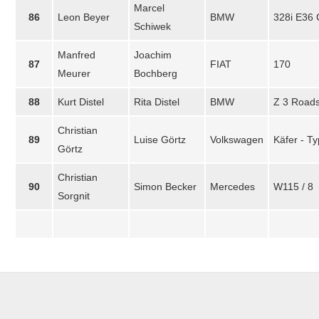
Marcel
86
Leon Beyer
BMW
328i E36
Schiwek
Manfred
Joachim
87
FIAT
170
Meurer
Bochberg
88
Kurt Distel
Rita Distel
BMW
Z 3 Roads
Christian
89
Luise Görtz
Volkswagen
Käfer - Ty
Görtz
Christian
90
Simon Becker
Mercedes
W115 / 8
Sorgnit