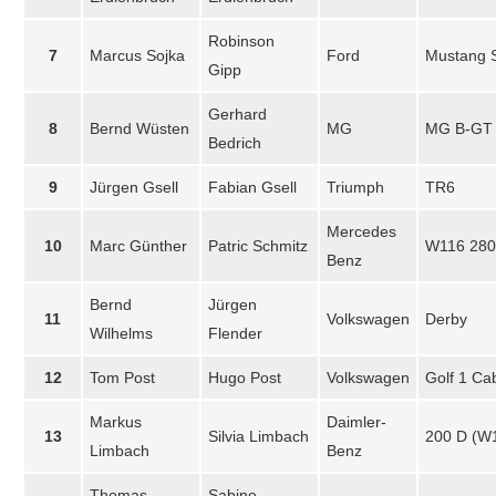
Robinson
7
Marcus Sojka
Ford
Mustang S
Gipp
Gerhard
8
Bernd Wüsten
MG
MG B-GT
Bedrich
9
Jürgen Gsell
Fabian Gsell
Triumph
TR6
Mercedes
10
Marc Günther
Patric Schmitz
W116 280
Benz
Bernd
Jürgen
11
Volkswagen
Derby
Wilhelms
Flender
12
Tom Post
Hugo Post
Volkswagen
Golf 1 Ca
Markus
Daimler-
13
Silvia Limbach
200 D (W
Limbach
Benz
Thomas
Sabine