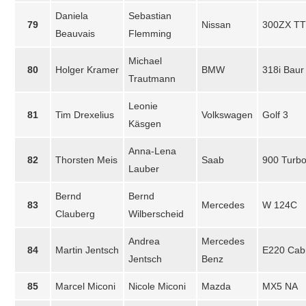
Daniela
Sebastian
79
Nissan
300ZX TT
Beauvais
Flemming
Michael
80
Holger Kramer
BMW
318i Baur
Trautmann
Leonie
81
Tim Drexelius
Volkswagen
Golf 3
Käsgen
Anna-Lena
82
Thorsten Meis
Saab
900 Turbo
Lauber
Bernd
Bernd
83
Mercedes
W 124C
Clauberg
Wilberscheid
Andrea
Mercedes
84
Martin Jentsch
E220 Cabr
Jentsch
Benz
85
Marcel Miconi
Nicole Miconi
Mazda
MX5 NA