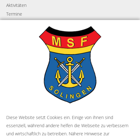
Aktivitäten
Termine
Meisterschaft
Events
Fahrerlehrgang
Solingen Classic
Kontakt
Diese Website setzt Cookies ein. Einige von ihnen sind
essenziell, während andere helfen die Webseite zu verbessern
Kontaktformular
und wirtschaftlich zu betreiben. Nähere Hinweise zur
Impressum