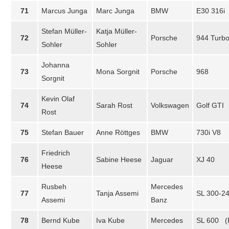
71
Marcus Junga
Marc Junga
BMW
E30 316i
Stefan Müller-
Katja Müller-
72
Porsche
944 Turbo
Sohler
Sohler
Johanna
73
Mona Sorgnit
Porsche
968
Sorgnit
Kevin Olaf
74
Sarah Rost
Volkswagen
Golf GTI
Rost
75
Stefan Bauer
Anne Röttges
BMW
730i V8
Friedrich
76
Sabine Heese
Jaguar
XJ 40
Heese
Rusbeh
Mercedes
77
Tanja Assemi
SL 300-2
Assemi
Banz
78
Bernd Kube
Iva Kube
Mercedes
SL 600 (