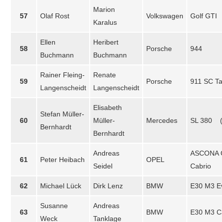
Marion
57
Olaf Rost
Volkswagen
Golf GTI
Karalus
Ellen
Heribert
58
Porsche
944
Buchmann
Buchmann
Rainer Fleing-
Renate
59
Porsche
911 SC T
Langenscheidt
Langenscheidt
Elisabeth
Stefan Müller-
60
Müller-
Mercedes
SL 380 (
Bernhardt
Bernhardt
Andreas
ASCONA C
61
Peter Heibach
OPEL
Seidel
Cabrio
62
Michael Lück
Dirk Lenz
BMW
E30 M3 E
Susanne
Andreas
63
BMW
E30 M3 C
Weck
Tanklage