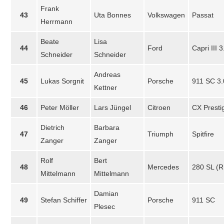
Frank
43
Uta Bonnes
Volkswagen
Passat
Herrmann
Beate
Lisa
44
Ford
Capri III 3
Schneider
Schneider
Andreas
45
Lukas Sorgnit
Porsche
911 SC 3.
Kettner
46
Peter Möller
Lars Jüngel
Citroen
CX Presti
Dietrich
Barbara
47
Triumph
Spitfire
Zanger
Zanger
Rolf
Bert
48
Mercedes
280 SL (R
Mittelmann
Mittelmann
Damian
49
Stefan Schiffer
Porsche
911 SC
Plesec