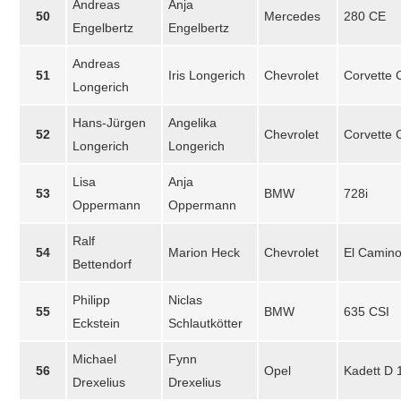
Andreas
Anja
50
Mercedes
280 CE
Engelbertz
Engelbertz
Andreas
51
Iris Longerich
Chevrolet
Corvette 
Longerich
Hans-Jürgen
Angelika
52
Chevrolet
Corvette 
Longerich
Longerich
Lisa
Anja
53
BMW
728i
Oppermann
Oppermann
Ralf
54
Marion Heck
Chevrolet
El Camin
Bettendorf
Philipp
Niclas
55
BMW
635 CSI
Eckstein
Schlautkötter
Michael
Fynn
56
Opel
Kadett D 
Drexelius
Drexelius