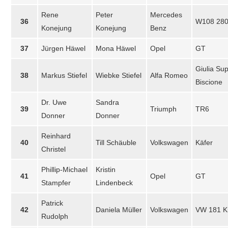
Rene
Peter
Mercedes
36
W108 28
Konejung
Konejung
Benz
37
Jürgen Häwel
Mona Häwel
Opel
GT
Giulia Su
38
Markus Stiefel
Wiebke Stiefel
Alfa Romeo
Biscione
Dr. Uwe
Sandra
39
Triumph
TR6
Donner
Donner
Reinhard
40
Till Schäuble
Volkswagen
Käfer
Christel
Phillip-Michael
Kristin
41
Opel
GT
Stampfer
Lindenbeck
Patrick
42
Daniela Müller
Volkswagen
VW 181 K
Rudolph