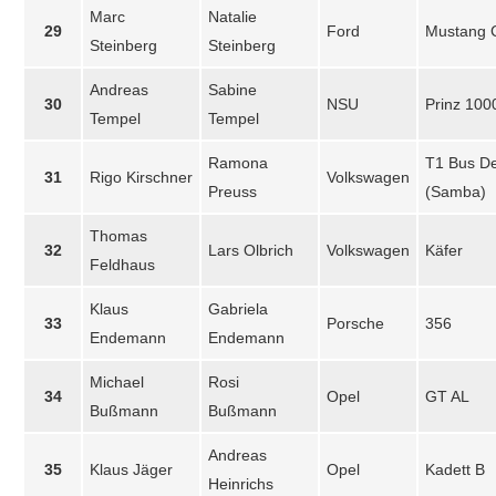
Marc
Natalie
29
Ford
Mustang C
Steinberg
Steinberg
Andreas
Sabine
30
NSU
Prinz 100
Tempel
Tempel
Ramona
T1 Bus D
31
Rigo Kirschner
Volkswagen
Preuss
(Samba)
Thomas
32
Lars Olbrich
Volkswagen
Käfer
Feldhaus
Klaus
Gabriela
33
Porsche
356
Endemann
Endemann
Michael
Rosi
34
Opel
GT AL
Bußmann
Bußmann
Andreas
35
Klaus Jäger
Opel
Kadett B
Heinrichs