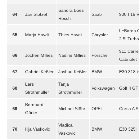
Sandra Boes
64
Jan Stötzel
Saab
900 I 16 V
Rösch
LeBaron 
65
Marja Haydt
Thies Haydt
Chrysler
2.5l Turbo
911 Carre
66
Jochen Millies
Nadine Millies
Porsche
Cabriolet
67
Gabriel Keßler
Joshua Keßler
BMW
E30 318 i
Lars
Tanja
68
Volkswagen
Golf II GT
Strothmüller
Strothmüller
Bernhard
69
Michael Stöhr
OPEL
Corsa A S
Görke
Vladica
70
Ilija Vaskovic
BMW
E30 325i
Vaskovic